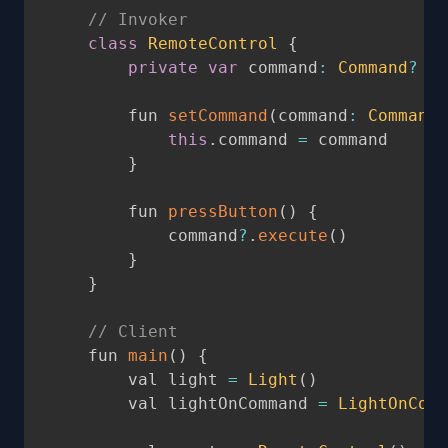
// Invoker
class
RemoteControl
{
private
var
 command
:
Command
?
=
        fun 
setCommand
(
command
:
Command
)
this
.
command 
=
 command

}
        fun 
pressButton
(
)
{
            command
?
.
execute
(
)
}
}
// Client
    fun 
main
(
)
{
        val light 
=
Light
(
)
        val lightOnCommand 
=
LightOnComm