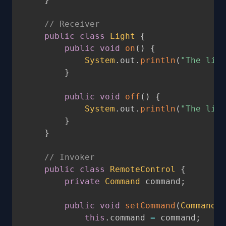
// Receiver
public
class
Light
{
public
void
on
(
)
{
System
.
out
.
println
(
"The ligh
}
public
void
off
(
)
{
System
.
out
.
println
(
"The ligh
}
}
// Invoker
public
class
RemoteControl
{
private
Command
 command
;
public
void
setCommand
(
Command
 c
this
.
command 
=
 command
;