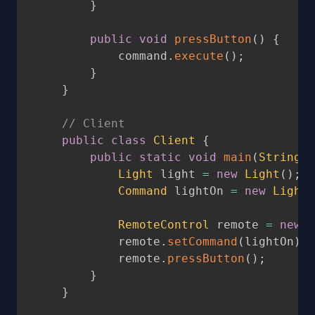
}
public
void
pressButton
(
)
{
            command
.
execute
(
)
;
}
}
// Client
public
class
Client
{
public
static
void
main
(
String
[
]
Light
 light 
=
new
Light
(
)
;
Command
 lightOn 
=
new
LightO
RemoteControl
 remote 
=
new
R
            remote
.
setCommand
(
lightOn
)
;
            remote
.
pressButton
(
)
;
}
}