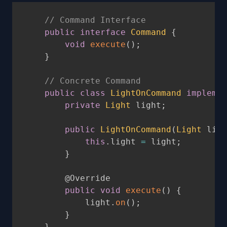
// Command Interface
public
interface
Command
{
void
execute
(
)
;
}
// Concrete Command
public
class
LightOnCommand
implemen
private
Light
 light
;
public
LightOnCommand
(
Light
 ligh
this
.
light 
=
 light
;
}
@Override
public
void
execute
(
)
{
            light
.
on
(
)
;
}
}