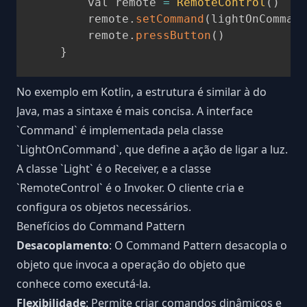
        val remote 
=
RemoteControl
(
)
        remote
.
setCommand
(
lightOnCommand
        remote
.
pressButton
(
)
}
No exemplo em Kotlin, a estrutura é similar à do
Java, mas a sintaxe é mais concisa. A interface
`
Command
`
é implementada pela classe
`
LightOnCommand
`
, que define a ação de ligar a luz.
A classe
`
Light
`
é o Receiver, e a classe
`
RemoteControl
`
é o Invoker. O cliente cria e
configura os objetos necessários.
Benefícios do Command Pattern
Desacoplamento
: O Command Pattern desacopla o
objeto que invoca a operação do objeto que
conhece como executá-la.
Flexibilidade
: Permite criar comandos dinâmicos e