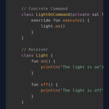
// Concrete Command
class
LightOnCommand
(
private
 val lig
        override fun 
execute
(
)
{
            light
.
on
(
)
}
}
// Receiver
class
Light
{
        fun 
on
(
)
{
println
(
"The light is on"
)
}
        fun 
off
(
)
{
println
(
"The light is off"
)
}
}